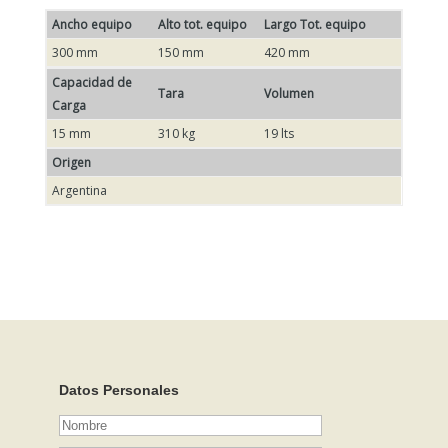
Ancho equipo
Alto tot. equipo
Largo Tot. equipo
300 mm
150 mm
420 mm
Capacidad de
Tara
Volumen
Carga
15 mm
310 kg
19 lts
Origen
Argentina
Datos Personales