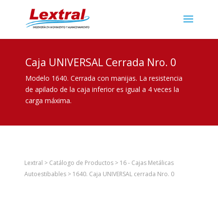
Caja UNIVERSAL Cerrada Nro. 0
Modelo 1640. Cerrada con manijas. La resistencia
de apilado de la caja inferior es igual a 4 veces la
carga máxima.
Lextral
>
Catálogo de Productos
>
16 - Cajas Metálicas
Autoestibables
>
1640. Caja UNIVERSAL cerrada Nro. 0