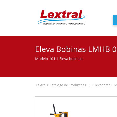
Eleva Bobinas LMHB 0
Modelo 101.1 Eleva bobinas
Lextral
>
Catálogo de Productos
>
01 - Elevadores - E