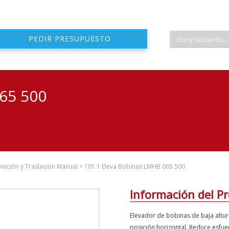
PEDIR PRESUPUESTO
65 500
levación y Traslación Manual
>
101.1 Eleva Bobinas LMHB 065 500
Información del P
Elevador de bobinas de baja altu
posición horizontal. Reduce esfu