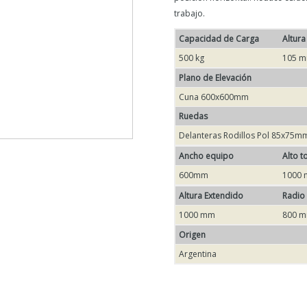
trabajo.
Capacidad de Carga
Altura
500 kg
105 
Plano de Elevación
Cuna 600x600mm
Ruedas
Delanteras Rodillos Pol 85x75m
Ancho equipo
Alto t
600mm
1000
Altura Extendido
Radio
1000 mm
800 
Origen
Argentina