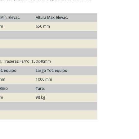
 Mín. Elevac.
Altura Max. Elevac.
mm
650 mm
m, Traseras Fe/Pol 150x40mm
ot. equipo
Largo Tot. equipo
 mm
1000 mm
 Giro
Tara.
mm
98 kg