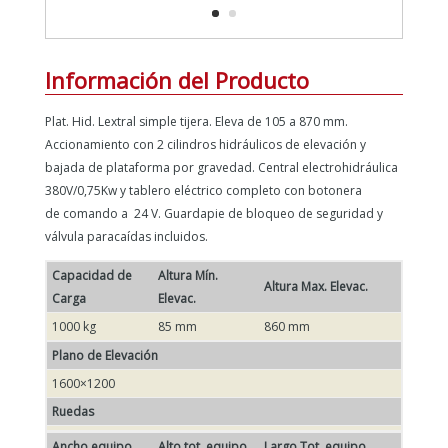
Información del Producto
Plat. Hid. Lextral simple tijera. Eleva de 105 a 870 mm.
Accionamiento con 2 cilindros hidráulicos de elevación y
bajada de plataforma por gravedad. Central electrohidráulica
380V/0,75Kw y tablero eléctrico completo con botonera
de comando a 24 V. Guardapie de bloqueo de seguridad y
válvula paracaídas incluidos.
Capacidad de
Altura Mín.
Altura Max. Elevac.
Carga
Elevac.
1000 kg
85 mm
860 mm
Plano de Elevación
1600×1200
Ruedas
Ancho equipo
Alto tot. equipo
Largo Tot. equipo