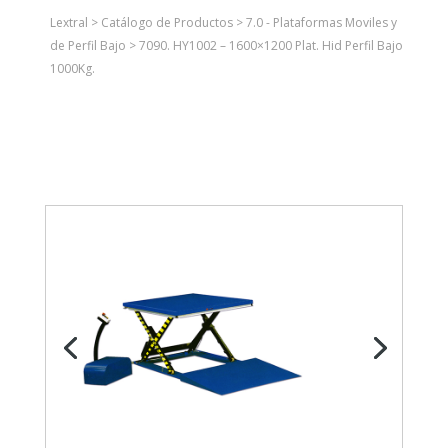
Lextral
>
Catálogo de Productos
>
7.0 - Plataformas Moviles y
de Perfil Bajo
>
7090. HY1002 – 1600×1200 Plat. Hid Perfil Bajo
1000Kg.