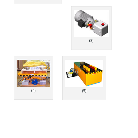
(3)
(4)
(5)