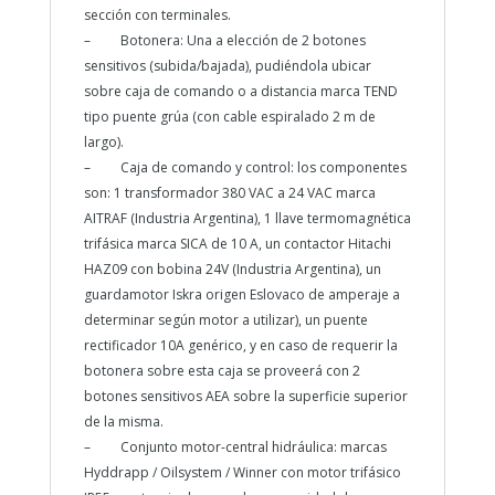
sección con terminales.
– Botonera: Una a elección de 2 botones
sensitivos (subida/bajada), pudiéndola ubicar
sobre caja de comando o a distancia marca TEND
tipo puente grúa (con cable espiralado 2 m de
largo).
– Caja de comando y control: los componentes
son: 1 transformador 380 VAC a 24 VAC marca
AITRAF (Industria Argentina), 1 llave termomagnética
trifásica marca SICA de 10 A, un contactor Hitachi
HAZ09 con bobina 24V (Industria Argentina), un
guardamotor Iskra origen Eslovaco de amperaje a
determinar según motor a utilizar), un puente
rectificador 10A genérico, y en caso de requerir la
botonera sobre esta caja se proveerá con 2
botones sensitivos AEA sobre la superficie superior
de la misma.
– Conjunto motor-central hidráulica: marcas
Hyddrapp / Oilsystem / Winner con motor trifásico