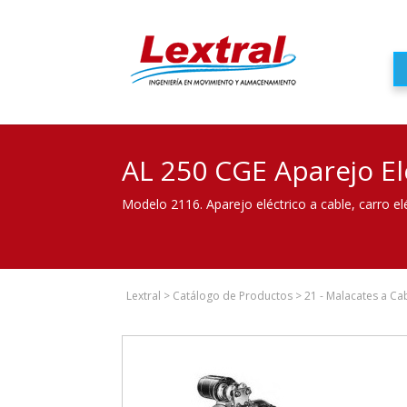
AL 250 CGE Aparejo Elé
Modelo 2116. Aparejo eléctrico a cable, carro elé
Lextral
>
Catálogo de Productos
>
21 - Malacates a Ca