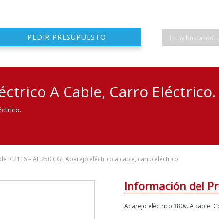
PEDIR PRESUPUESTO
ctrico A Cable, Carro Eléctrico.
ctrico.
ble
>
2116 – AL 250 CGE Aparejo eléctrico a cable, carro eléctrico.
Información del P
Aparejo eléctrico 380v. A cable. Co