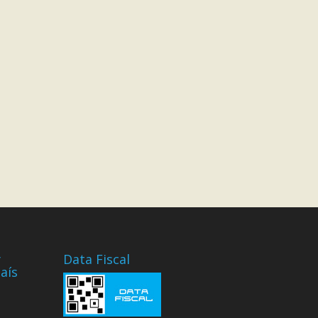
y
Data Fiscal
aís