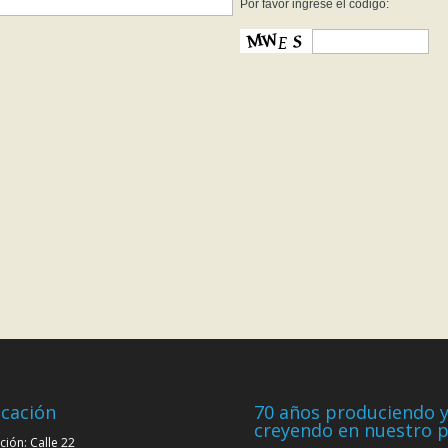
Por favor ingrese el código:
cación
70 años produciendo 
creyendo en nuestro p
ción: Calle 22