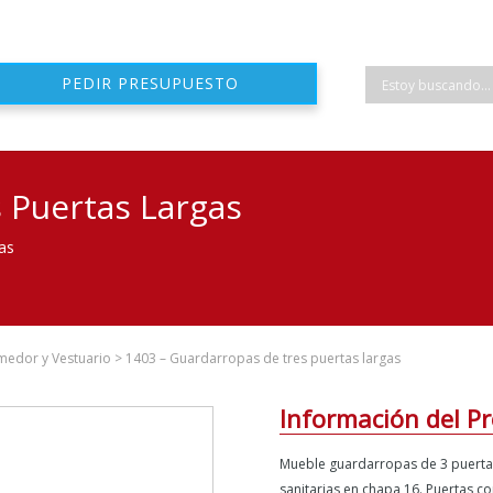
PEDIR PRESUPUESTO
 Puertas Largas
as
medor y Vestuario
>
1403 – Guardarropas de tres puertas largas
Información del P
Mueble guardarropas de 3 puertas
sanitarias en chapa 16. Puertas c