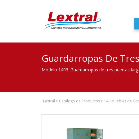
Guardarropas De Tres
Modelo 1403. Guardarropas de tres puertas larg
Lextral
>
Catálogo de Productos
>
14 - Muebles de Co