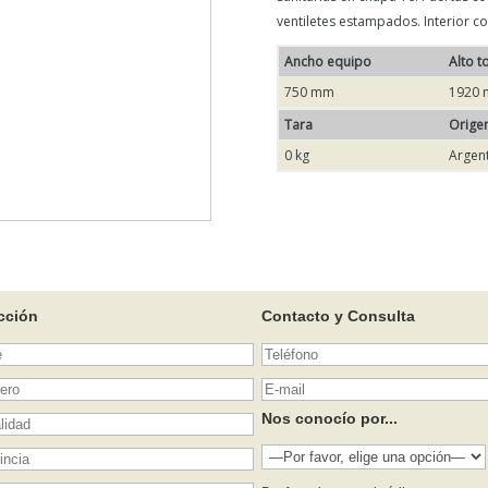
ventiletes estampados. Interior co
Ancho equipo
Alto t
750 mm
1920
Tara
Orige
0 kg
Argen
cción
Contacto y Consulta
Nos conocío por...