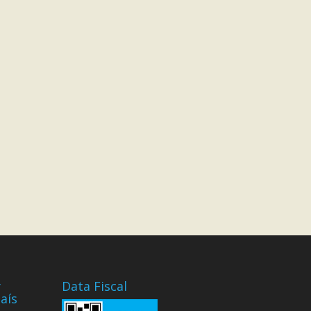
y
Data Fiscal
aís