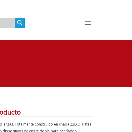
roducto
 largas. Totalmente construido en chapa 22D.D. Patas
on dispositivos de cierre doble para candado y