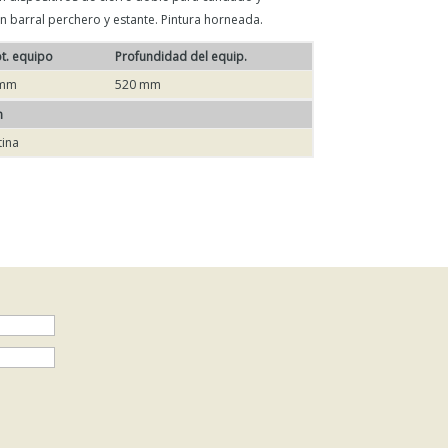
n barral perchero y estante. Pintura horneada.
ot. equipo
Profundidad del equip.
 mm
520 mm
n
tina