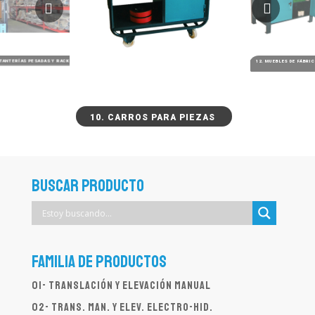
STANTERÍAS PESADAS Y RACKS
12. MUEBLES DE FÁBRI
10. CARROS PARA PIEZAS
Buscar Producto
Familia de productos
01- Translación y elevación manual
02- Trans. man. y elev. electro-hid.